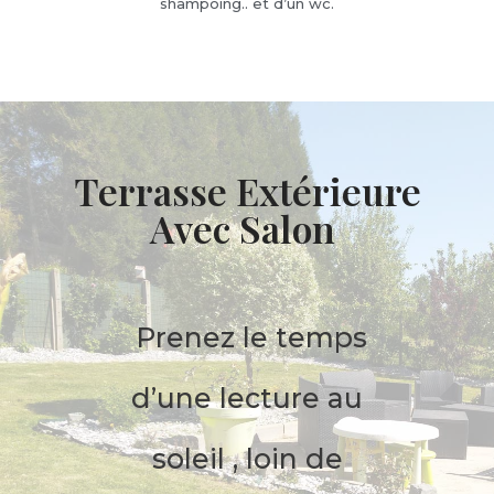
shampoing.. et d’un wc.
Terrasse Extérieure
Avec Salon
Prenez le temps
d’une lecture au
soleil , loin de